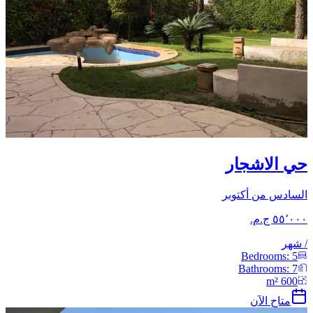
حي الاشجار
السادس من أكتوبر
/
شهر
Bedrooms:
5
Bathrooms:
7
m²
600
متاح الآن