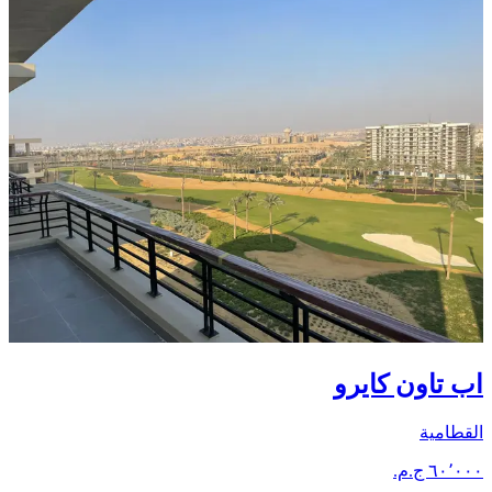
اب تاون كايرو
القطامية