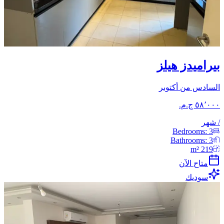
بيراميدز هيلز
السادس من أكتوبر
/
شهر
Bedrooms:
3
Bathrooms:
3
m²
219
متاح الآن
سوديك