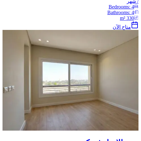
/
شهر
Bedrooms:
4
Bathrooms:
4
m²
330
متاح الآن