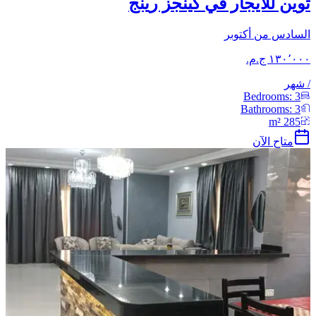
توين للايجار في كينجز رينج
السادس من أكتوبر
/
شهر
Bedrooms:
3
Bathrooms:
3
m²
285
متاح الآن