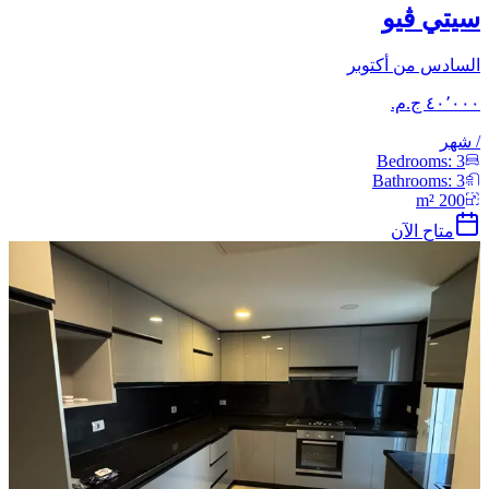
سيتي ڤيو
السادس من أكتوبر
/
شهر
Bedrooms:
3
Bathrooms:
3
m²
200
متاح الآن