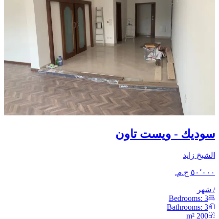
سوديك - ويست تاون
الشيخ زايد
/
شهر
Bedrooms:
3
Bathrooms:
3
m²
200