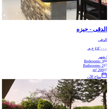
الدقى - جيزه
الدقى
/
شهر
Bedrooms:
3
Bathrooms:
2
m²
200
متاح الآن