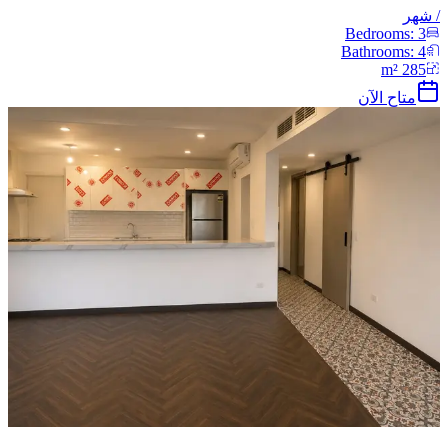
/
شهر
Bedrooms:
3
Bathrooms:
4
m²
285
متاح الآن