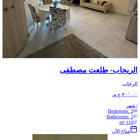
الريحاب- طلعت مصطفى
الرحاب
/
شهر
Bedrooms:
2
Bathrooms:
2
m²
110
متاح الآن