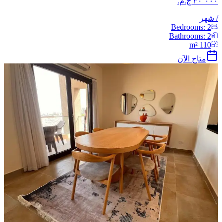
/
شهر
Bedrooms:
2
Bathrooms:
2
m²
110
متاح الآن