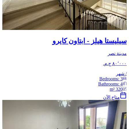
سيليستا هيلز - ابتاون كايرو
مدينة نصر
/
شهر
Bedrooms:
3
Bathrooms:
4
m²
320
متاح الآن