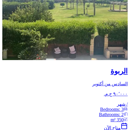
الربوة
السادس من أكتوبر
/
شهر
Bedrooms:
3
Bathrooms:
2
m²
350
متاح الآن