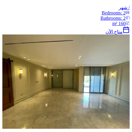
/
شهر
Bedrooms:
2
Bathrooms:
2
m²
160
متاح الآن