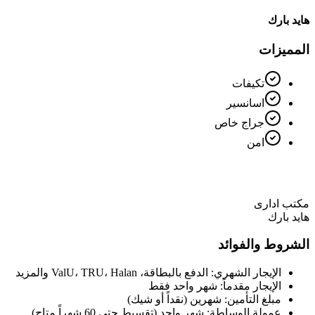
هايد بارك
المميزات
تكيفات
اسانسير
جراج خاص
امن
مكتب ادارى
هايد بارك
الشروط والفوائد
الإيجار الشهري: الدفع بالبطاقة، ValU، TRU، Halan والمزيد
الإيجار مقدماً: شهر واحد فقط
مبلغ التأمين: شهرين (نقداً أو شيك)
عمولة الوساطة: شهر واحد (تقسيط حتى 60 شهراً متاح)