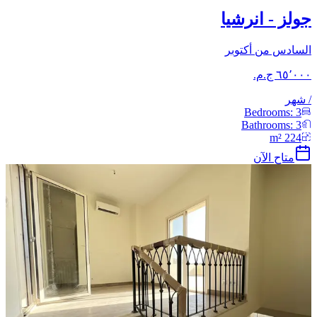
جولز - انرشيا
السادس من أكتوبر
/
شهر
Bedrooms:
3
Bathrooms:
3
m²
224
متاح الآن