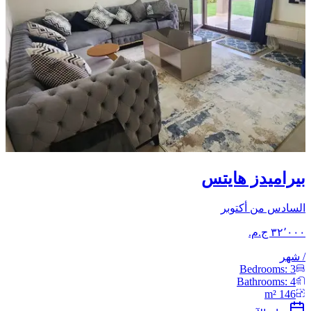
بيراميدز هايتس
السادس من أكتوبر
/
شهر
Bedrooms:
3
Bathrooms:
4
m²
146