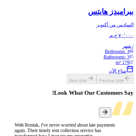
بيراميدز هايتس
السادس من أكتوبر
/
شهر
Bedrooms:
3
Bathrooms:
3
m²
179
متاح الآن
Next slide
Previous slide
Look What Our Customers Say!
With Rentak, I've never worried about late payments
again. Their timely rent collection service has
transformed how I manage my properties.