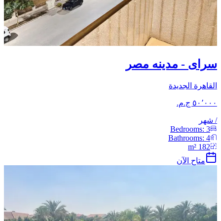
سراى - مدينه مصر
القاهرة الجديدة
/
شهر
Bedrooms:
3
Bathrooms:
4
m²
182
متاح الآن