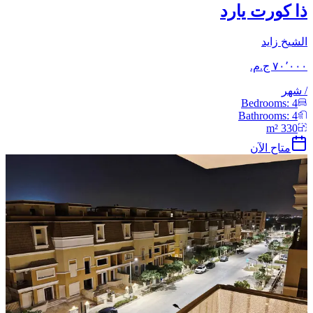
ذا كورت يارد
الشيخ زايد
/
شهر
Bedrooms:
4
Bathrooms:
4
m²
330
متاح الآن