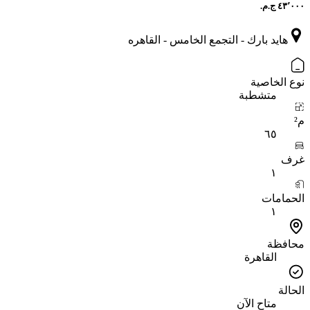
هايد بارك - التجمع الخامس - القاهره
نوع الخاصية
متشطبة
م²
٦٥
غرف
١
الحمامات
١
محافظة
القاهرة
الحالة
متاح الآن