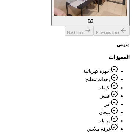
Next slide
Previous slide
مدينتي
المميزات
اجهزة كهربائية
وحدات مطبخ
تكيفات
عفش
امن
سخان
مرايات
غرفة ملابس