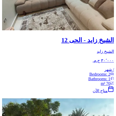
الشيخ زايد - الحى 12
الشيخ زايد
/
شهر
Bedrooms:
2
Bathrooms:
1
m²
70
متاح الآن