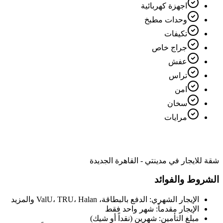
اجهزة كهربائية
وحدات مطبخ
تكيفات
جراج خاص
عفش
تراس
امن
سخان
مرايات
شقة للايجار في مدينتي - القاهرة الجديدة
الشروط والفوائد
الإيجار الشهري: الدفع بالبطاقة، ValU، TRU، Halan والمزيد
الإيجار مقدماً: شهر واحد فقط
مبلغ التأمين: شهرين (نقداً أو شيك)