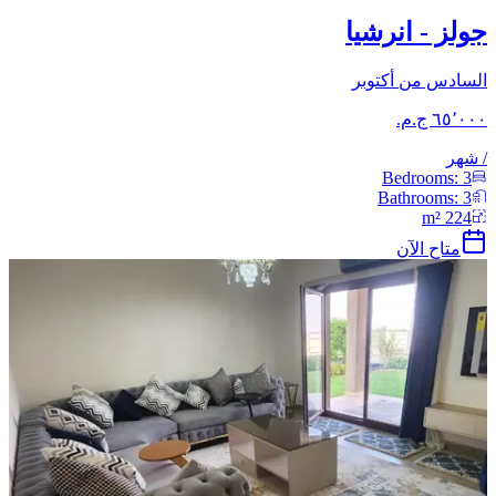
جولز - انرشيا
السادس من أكتوبر
/
شهر
Bedrooms:
3
Bathrooms:
3
m²
224
متاح الآن