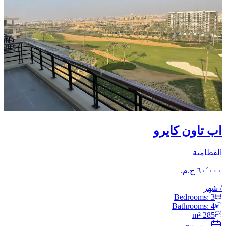
اب تاون كايرو
القطامية
/
شهر
Bedrooms:
3
Bathrooms:
4
m²
285