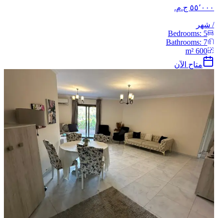
/
شهر
Bedrooms:
5
Bathrooms:
7
m²
600
متاح الآن