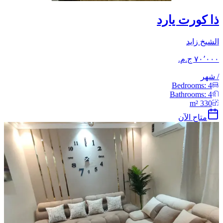
ذا كورت يارد
الشيخ زايد
/
شهر
Bedrooms:
4
Bathrooms:
4
m²
330
متاح الآن