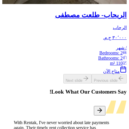
الريحاب- طلعت مصطفى
الرحاب
/
شهر
Bedrooms:
2
Bathrooms:
2
m²
110
متاح الآن
Next slide
Previous slide
Look What Our Customers Say!
With Rentak, I've never worried about late payments
again. Their timely rent collection service has