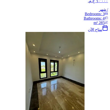
/
شهر
Bedrooms:
3
Bathrooms:
4
m²
285
متاح الآن