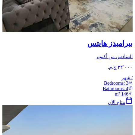
بيراميدز هايتس
السادس من أكتوبر
/
شهر
Bedrooms:
3
Bathrooms:
4
m²
146
متاح الآن