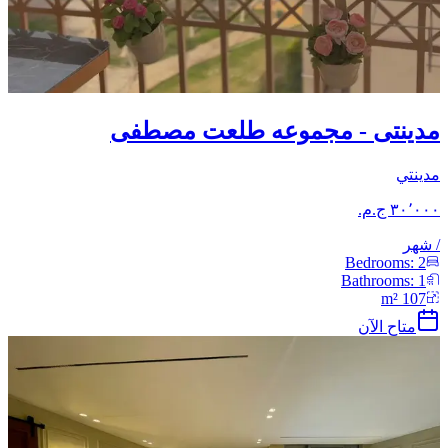
مدينتى - مجموعه طلعت مصطفى
مدينتي
/
شهر
Bedrooms:
2
Bathrooms:
1
m²
107
متاح الآن