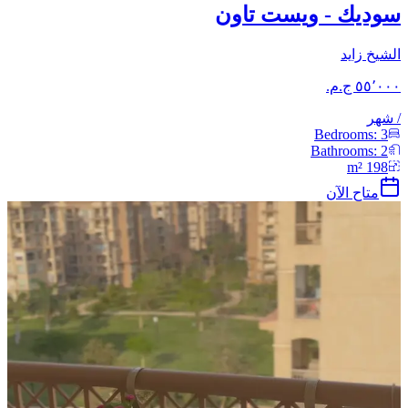
سوديك - ويست تاون
الشيخ زايد
/
شهر
Bedrooms:
3
Bathrooms:
2
m²
198
متاح الآن