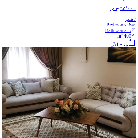
/
شهر
Bedrooms:
6
Bathrooms:
5
m²
400
متاح الآن