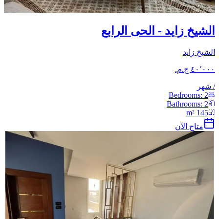
الشيخ زايد - الحى الرابع
الشيخ زايد
/
شهر
Bedrooms:
2
Bathrooms:
2
m²
145
متاح الآن