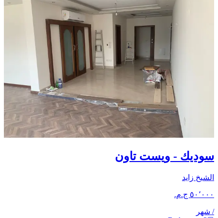
سوديك - ويست تاون
الشيخ زايد
/
شهر