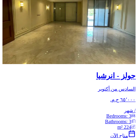
جولز - انرشيا
السادس من أكتوبر
/
شهر
Bedrooms:
3
Bathrooms:
3
m²
224
متاح الآن