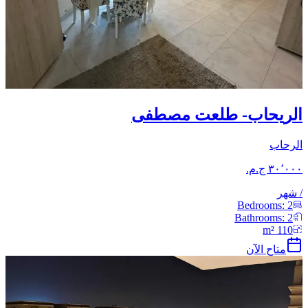
الريحاب- طلعت مصطفى
الرحاب
/
شهر
Bedrooms:
2
Bathrooms:
2
m²
110
متاح الآن