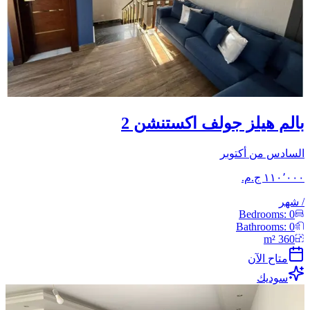
بالم هيلز جولف اكستنشن 2
السادس من أكتوبر
/
شهر
Bedrooms:
0
Bathrooms:
0
m²
360
متاح الآن
سوديك